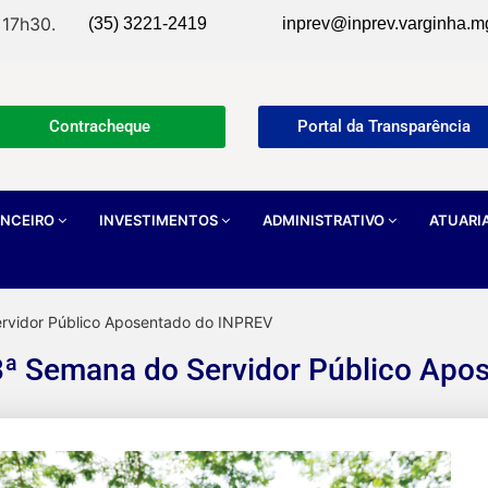
 17h30.
(35) 3221-2419
inprev@inprev.varginha.m
Contracheque
Portal da Transparência
ANCEIRO
INVESTIMENTOS
ADMINISTRATIVO
ATUARI
ervidor Público Aposentado do INPREV
 3ª Semana do Servidor Público Ap