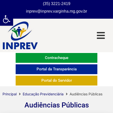
(35) 3221-2419
inprev@inprev.varginha.mg.gov.br
Abrir a barra de ferramentas
Contracheque
Portal da Transparência
Portal do Servidor
Principal
Educação Previdenciária
Audiências Públicas
Audiências Públicas