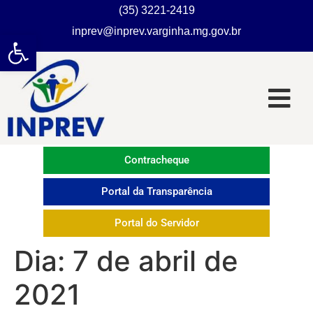
(35) 3221-2419
inprev@inprev.varginha.mg.gov.br
Abrir a barra de ferramentas
Contracheque
Portal da Transparência
Portal do Servidor
Dia:
7 de abril de
2021