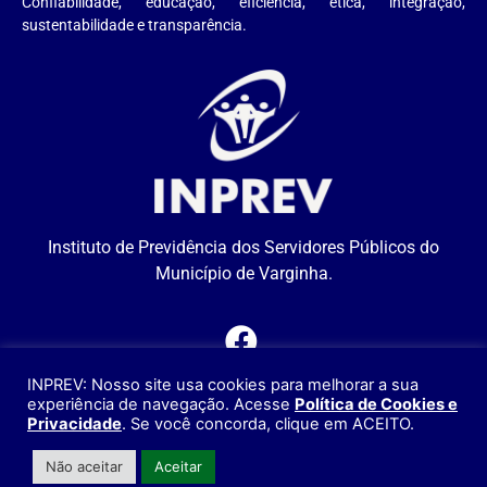
Confiabilidade, educação, eficiência, ética, integração,
sustentabilidade e transparência.
Instituto de Previdência dos Servidores Públicos do
Município de Varginha.
INPREV: Nosso site usa cookies para melhorar a sua
SITEMAP
experiência de navegação. Acesse
Política de Cookies e
Privacidade
. Se você concorda, clique em ACEITO.
INPREV - VARGINHA © Copyright 2021 | Todos os Direitos Reservados.
Não aceitar
Aceitar