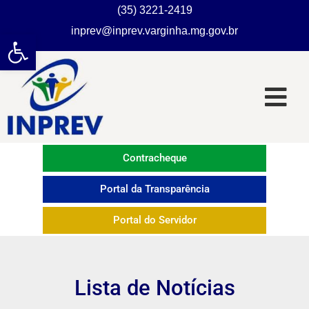
(35) 3221-2419
inprev@inprev.varginha.mg.gov.br
Abrir a barra de ferramentas
Contracheque
Portal da Transparência
Portal do Servidor
Lista de Notícias