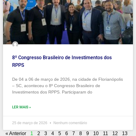
8º Congresso Brasileiro de Investimentos dos
RPPS
De 04 a 06 de março de 2026, na cidade de Florianópolis
– SC, aconteceu o 8º Congresso Brasileiro de
Investimentos dos RPPS. Participaram do
LER MAIS »
25 de março de 2026
Nenhum comentário
« Anterior
1
2
3
4
5
6
7
8
9
10
11
12
13